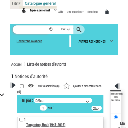
Panneau de gestion des cookies
Espace personnel
Aide
Une question ?
Historique
Tout
Recherche avancée
AUTRES RECHERCHES
Accueil
Liste de notices d’autorité
1
Notices d'autorité
Voir la sélection (
0
)
Ajouter à mes références
(
0
)
VOTRE RECHERCHE
RÉCUPÉRER
LES
Tri par :
Défaut
NOTICES
Recherche avancée dans les
sur 1
notices d’autorité
20
résultats/page
Œuvres liées à l'auteur :
1
Temperton, Rod (1947-2016)
Ma
Temperton, Rod (1947-2016)