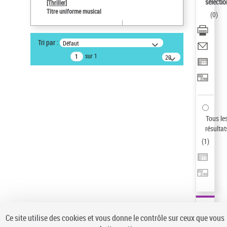
sélectio
[Thriller]
Pays
Titre uniforme musical
(
0
)
ne s'applique pas
Type de notice d'autorité
Tri par :
Défaut
Titre uniforme musical
sur 1
20
Œuvre
résultats/page
Sauvegarder votre recherche
AFFINER
Type de notice d'autorité
Tous le
Œuvre
(1)
résultat
Titre uniforme musical
(1)
(
1
)
Statut de la notice d’autorité
Pays
Auteur d’œuvre
Ce site utilise des cookies et vous donne le contrôle sur ceux que vous