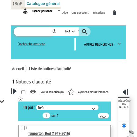
Panneau de gestion des cookies
Espace personnel
Aide
Une question ?
Historique
Tout
Recherche avancée
AUTRES RECHERCHES
Accueil
Liste de notices d’autorité
1
Notices d'autorité
Voir la sélection (
0
)
Ajouter à mes références
(
0
)
VOTRE RECHERCHE
RÉCUPÉRER
LES
Tri par :
Défaut
NOTICES
Recherche avancée dans les
sur 1
notices d’autorité
20
résultats/page
Œuvres liées à l'auteur :
1
Temperton, Rod (1947-2016)
Ma
Temperton, Rod (1947-2016)