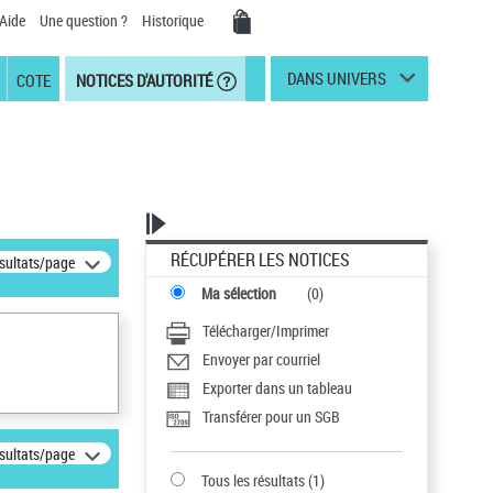
Aide
Une question ?
Historique
DANS UNIVERS
COTE
NOTICES D'AUTORITÉ
RÉCUPÉRER LES NOTICES
ésultats/page
Ma sélection
(
0
)
Télécharger/Imprimer
Envoyer par courriel
Exporter dans un tableau
Transférer pour un SGB
ésultats/page
Tous les résultats
(
1
)