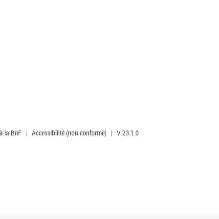
 à la BnF
|
Accessibilité (non conforme)
|
V 23.1.0