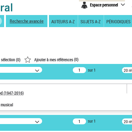
Espace personnel
Recherche avancée
AUTEURS A-Z
SUJETS A-Z
PÉRIODIQUES
(
0
)
 sélection (
0
)
Ajouter à mes références
sur 1
20 r
od (1947-2016)
e musical
sur 1
20 r