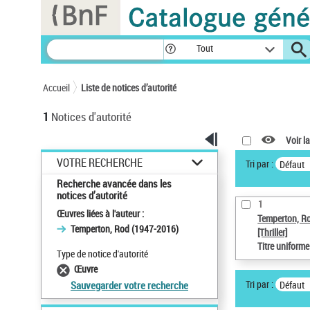
Panneau de gestion des cookies
Tout
Accueil
Liste de notices d’autorité
1
Notices d'autorité
Voir la
VOTRE RECHERCHE
Tri par :
Défaut
Recherche avancée dans les
notices d’autorité
1
Œuvres liées à l'auteur :
Temperton, R
Temperton, Rod (1947-2016)
[Thriller]
Titre uniform
Type de notice d'autorité
Œuvre
Tri par :
Défaut
Sauvegarder votre recherche