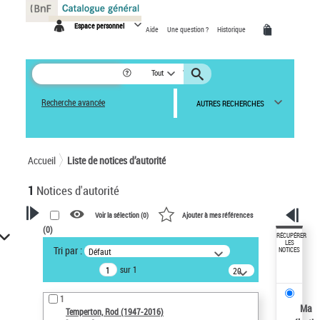
Panneau de gestion des cookies
Espace personnel
Aide
Une question ?
Historique
Tout
Recherche avancée
AUTRES RECHERCHES
Accueil
Liste de notices d’autorité
1
Notices d'autorité
Voir la sélection (
0
)
Ajouter à mes références
(
0
)
VOTRE RECHERCHE
RÉCUPÉRER
LES
Tri par :
Défaut
NOTICES
Recherche avancée dans les
sur 1
notices d’autorité
20
résultats/page
Œuvres liées à l'auteur :
1
Temperton, Rod (1947-2016)
Ma
Temperton, Rod (1947-2016)