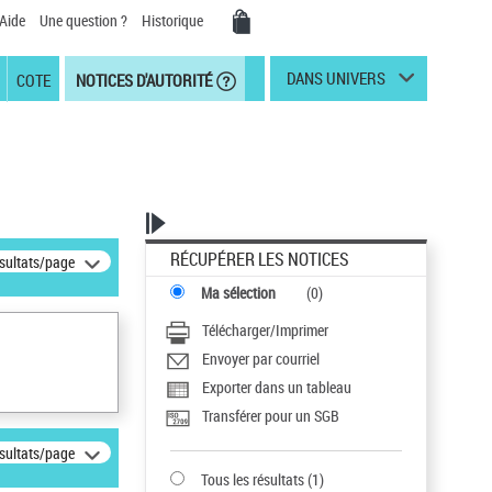
Aide
Une question ?
Historique
DANS UNIVERS
COTE
NOTICES D'AUTORITÉ
RÉCUPÉRER LES NOTICES
ésultats/page
Ma sélection
(
0
)
Télécharger/Imprimer
Envoyer par courriel
Exporter dans un tableau
Transférer pour un SGB
ésultats/page
Tous les résultats
(
1
)