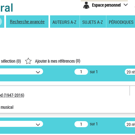
Espace personnel
Recherche avancée
AUTEURS A-Z
SUJETS A-Z
PÉRIODIQUES
(
0
)
 sélection (
0
)
Ajouter à mes références
sur 1
20 r
od (1947-2016)
e musical
sur 1
20 r