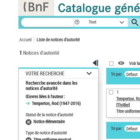
Panneau de gestion des cookies
Tout
Accueil
Liste de notices d’autorité
1
Notices d'autorité
Voir la
VOTRE RECHERCHE
Tri par :
Défaut
Recherche avancée dans les
notices d’autorité
1
Œuvres liées à l'auteur :
Temperton, R
Temperton, Rod (1947-2016)
[Thriller]
Titre uniform
Statut de la notice d’autorité
Notice élémentaire
Tri par :
Défaut
Type de notice d'autorité
Titre uniforme musical