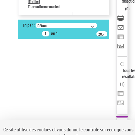
sélectio
[Thriller]
Auteur d’œuvre
Titre uniforme musical
(
0
)
Temperton, Rod (1947-2016)
Type de notice d'autorité
Tri par :
Défaut
Titre uniforme musical
sur 1
20
Œuvre
résultats/page
Statut de la notice d’autorité
Notice élémentaire
Sauvegarder votre recherche
Tous le
AFFINER
résultat
Type de notice d'autorité
(
1
)
Œuvre
(1)
Titre uniforme musical
(1)
Statut de la notice d’autorité
Pays
Auteur d’œuvre
Ce site utilise des cookies et vous donne le contrôle sur ceux que vous