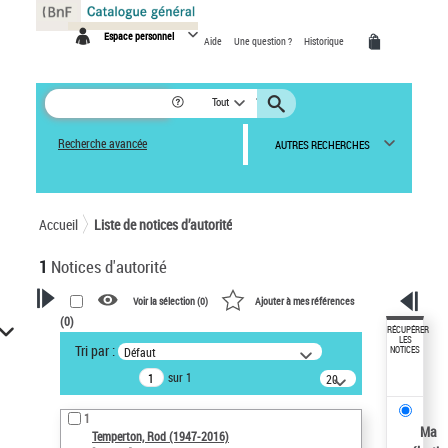
Panneau de gestion des cookies
Espace personnel
Aide
Une question ?
Historique
Tout
Recherche avancée
AUTRES RECHERCHES
Accueil
Liste de notices d’autorité
1
Notices d'autorité
Voir la sélection (
0
)
Ajouter à mes références
(
0
)
VOTRE RECHERCHE
RÉCUPÉRER
LES
Tri par :
Défaut
NOTICES
Recherche avancée dans les
sur 1
notices d’autorité
20
résultats/page
Œuvres liées à l'auteur :
1
Temperton, Rod (1947-2016)
Ma
Temperton, Rod (1947-2016)