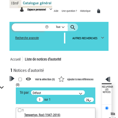
Panneau de gestion des cookies
Espace personnel
Aide
Une question ?
Historique
Tout
Recherche avancée
AUTRES RECHERCHES
Accueil
Liste de notices d’autorité
1
Notices d'autorité
Voir la sélection (
0
)
Ajouter à mes références
(
0
)
VOTRE RECHERCHE
RÉCUPÉRER
LES
Tri par :
Défaut
NOTICES
Recherche avancée dans les
sur 1
notices d’autorité
20
résultats/page
Œuvres liées à l'auteur :
1
Temperton, Rod (1947-2016)
Ma
Temperton, Rod (1947-2016)