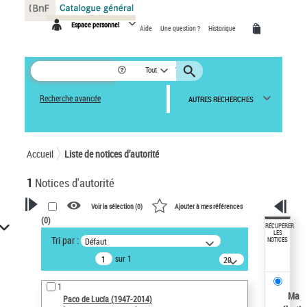
Panneau de gestion des cookies
Espace personnel
Aide
Une question ?
Historique
Tout
Recherche avancée
AUTRES RECHERCHES
Accueil
Liste de notices d’autorité
1
Notices d'autorité
Voir la sélection (
0
)
Ajouter à mes références
(
0
)
VOTRE RECHERCHE
RÉCUPÉRER
LES
Tri par :
Défaut
NOTICES
Recherche avancée dans les
sur 1
notices d’autorité
20
résultats/page
Œuvres liées à l'auteur :
1
Paco de Lucía (1947-2014)
Ma
Paco de Lucía (1947-2014)