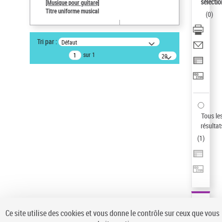
sélectio
[Musique pour guitare]
Statut de la notice d’autorité
Titre uniforme musical
(
0
)
Notice élémentaire
Sauvegarder votre recherche
Tri par :
Défaut
AFFINER
sur 1
20
résultats/page
Type de notice d'autorité
Œuvre
(1)
Titre uniforme musical
(1)
Statut de la notice d’autorité
Tous le
résultat
Pays
(
1
)
Auteur d’œuvre
Ce site utilise des cookies et vous donne le contrôle sur ceux que vous