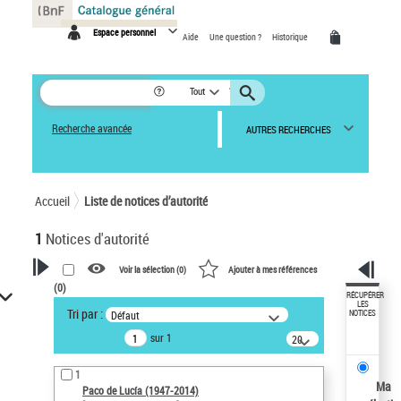
Panneau de gestion des cookies
Espace personnel
Aide
Une question ?
Historique
Tout
Recherche avancée
AUTRES RECHERCHES
Accueil
Liste de notices d’autorité
1
Notices d'autorité
Voir la sélection (
0
)
Ajouter à mes références
(
0
)
VOTRE RECHERCHE
RÉCUPÉRER
LES
Tri par :
Défaut
NOTICES
Recherche avancée dans les
sur 1
notices d’autorité
20
résultats/page
Œuvres liées à l'auteur :
1
Paco de Lucía (1947-2014)
Ma
Paco de Lucía (1947-2014)