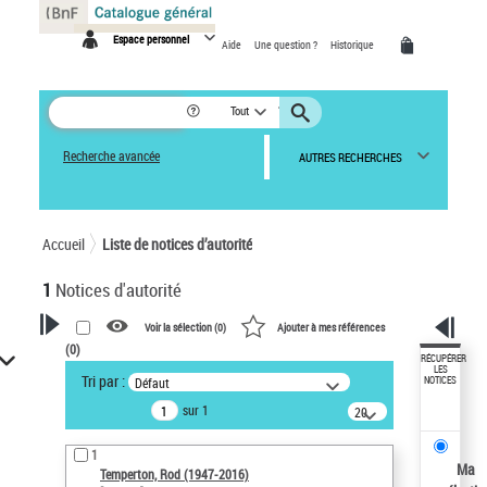
Panneau de gestion des cookies
Espace personnel
Aide
Une question ?
Historique
Tout
Recherche avancée
AUTRES RECHERCHES
Accueil
Liste de notices d’autorité
1
Notices d'autorité
Voir la sélection (
0
)
Ajouter à mes références
(
0
)
VOTRE RECHERCHE
RÉCUPÉRER
LES
Tri par :
Défaut
NOTICES
Recherche avancée dans les
sur 1
notices d’autorité
20
résultats/page
Œuvres liées à l'auteur :
1
Temperton, Rod (1947-2016)
Ma
Temperton, Rod (1947-2016)