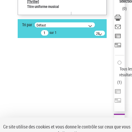
sélectio
[Thriller]
Type de notice d'autorité
Titre uniforme musical
(
0
)
Œuvre
Sauvegarder votre recherche
Tri par :
Défaut
AFFINER
sur 1
20
résultats/page
Type de notice d'autorité
Œuvre
(1)
Titre uniforme musical
(1)
Statut de la notice d’autorité
Tous le
résultat
Pays
(
1
)
Auteur d’œuvre
Ce site utilise des cookies et vous donne le contrôle sur ceux que vous