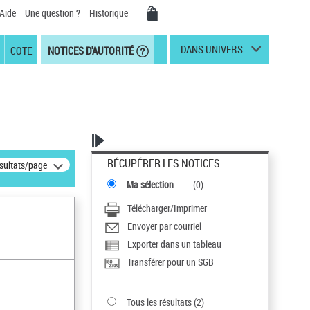
Aide
Une question ?
Historique
DANS UNIVERS
COTE
NOTICES D'AUTORITÉ
RÉCUPÉRER LES NOTICES
ésultats/page
Ma sélection
(
0
)
Télécharger/Imprimer
Envoyer par courriel
Exporter dans un tableau
Transférer pour un SGB
Tous les résultats
(
2
)