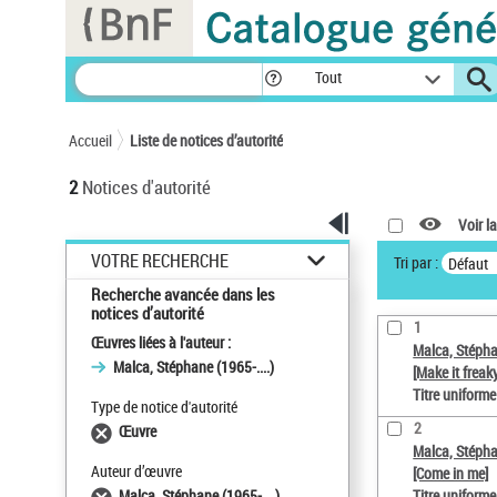
Panneau de gestion des cookies
Tout
Accueil
Liste de notices d’autorité
2
Notices d'autorité
Voir la
VOTRE RECHERCHE
Tri par :
Défaut
Recherche avancée dans les
notices d’autorité
1
Œuvres liées à l'auteur :
Malca, Stéphan
Malca, Stéphane (1965-....)
[Make it freak
Titre uniform
Type de notice d'autorité
2
Œuvre
Malca, Stéphan
Auteur d’œuvre
[Come in me]
Malca, Stéphane (1965-....)
Titre uniform