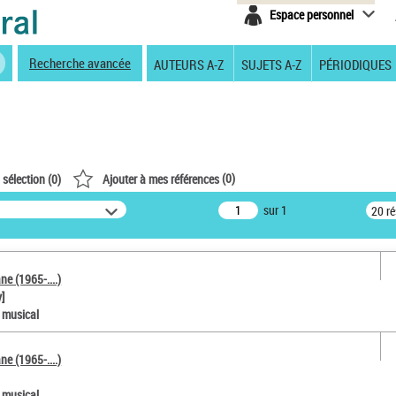
Espace personnel
Recherche avancée
AUTEURS A-Z
SUJETS A-Z
PÉRIODIQUES
(
0
)
 sélection (
0
)
Ajouter à mes références
sur 1
20 r
e (1965-....)
y]
e musical
e (1965-....)
e musical