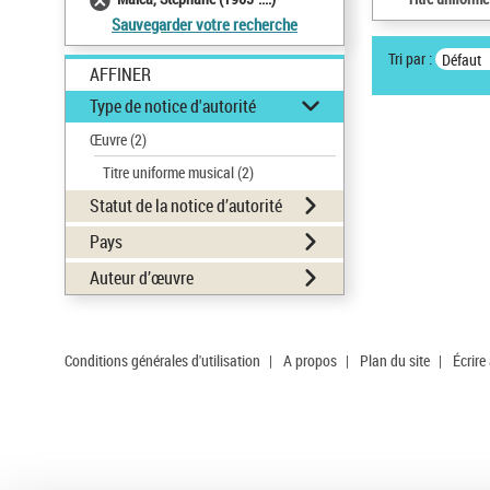
Sauvegarder votre recherche
Tri par :
Défaut
AFFINER
Type de notice d'autorité
Œuvre
(2)
Titre uniforme musical
(2)
Statut de la notice d’autorité
Pays
Auteur d’œuvre
Conditions générales d'utilisation
|
A propos
|
Plan du site
|
Écrire