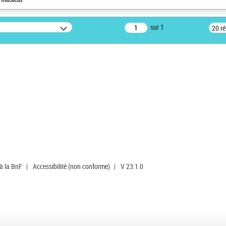
sur 1
20 r
 à la BnF
|
Accessibilité (non conforme)
|
V 23.1.0