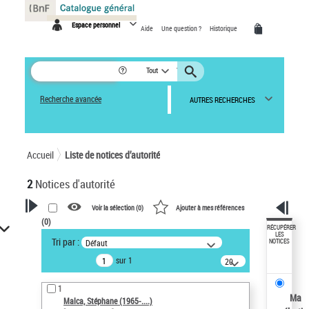
Panneau de gestion des cookies
Espace personnel
Aide
Une question ?
Historique
Tout
Recherche avancée
AUTRES RECHERCHES
Accueil
Liste de notices d’autorité
2
Notices d'autorité
Voir la sélection (
0
)
Ajouter à mes références
(
0
)
VOTRE RECHERCHE
RÉCUPÉRER
LES
Tri par :
Défaut
NOTICES
Recherche avancée dans les
sur 1
notices d’autorité
20
résultats/page
Œuvres liées à l'auteur :
1
Malca, Stéphane (1965-....)
Ma
Malca, Stéphane (1965-....)