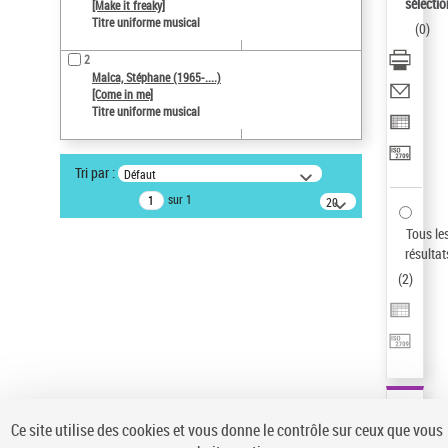
Sauvegarder votre recherche
sélectio
[Make it freaky]
Titre uniforme musical
(
0
)
AFFINER
2
Type de notice d'autorité
Malca, Stéphane (1965-....)
[Come in me]
Œuvre
(2)
Titre uniforme musical
Titre uniforme musical
(2)
Statut de la notice d’autorité
Tri par :
Défaut
Pays
sur 1
20
résultats/page
Auteur d’œuvre
Tous le
résultat
(
2
)
Ce site utilise des cookies et vous donne le contrôle sur ceux que vous