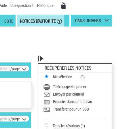
Aide
Une question ?
Historique
DANS UNIVERS
COTE
NOTICES D'AUTORITÉ
RÉCUPÉRER LES NOTICES
ésultats/page
Ma sélection
(
0
)
Télécharger/Imprimer
Envoyer par courriel
Exporter dans un tableau
Transférer pour un SGB
ésultats/page
Tous les résultats
(
1
)