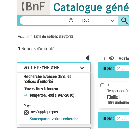
Panneau de gestion des cookies
Tout
Accueil
Liste de notices d’autorité
1
Notices d'autorité
Voir la
VOTRE RECHERCHE
Tri par :
Défaut
Recherche avancée dans les
notices d’autorité
1
Œuvres liées à l'auteur :
Temperton, R
Temperton, Rod (1947-2016)
[Thriller]
Titre uniform
Pays
ne s'applique pas
Tri par :
Défaut
Sauvegarder votre recherche