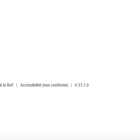
 à la BnF
|
Accessibilité (non conforme)
|
V 23.1.0