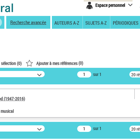
Espace personnel
Recherche avancée
AUTEURS A-Z
SUJETS A-Z
PÉRIODIQUES
(
0
)
 sélection (
0
)
Ajouter à mes références
sur 1
20 r
od (1947-2016)
e musical
sur 1
20 r