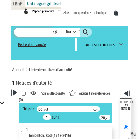
Panneau de gestion des cookies
Espace personnel
Aide
Une question ?
Historique
Tout
Recherche avancée
AUTRES RECHERCHES
Accueil
Liste de notices d’autorité
1
Notices d'autorité
Voir la sélection (
0
)
Ajouter à mes références
(
0
)
VOTRE RECHERCHE
RÉCUPÉRER
LES
Tri par :
Défaut
NOTICES
Recherche avancée dans les
sur 1
notices d’autorité
20
résultats/page
Œuvres liées à l'auteur :
1
Temperton, Rod (1947-2016)
Ma
Temperton, Rod (1947-2016)