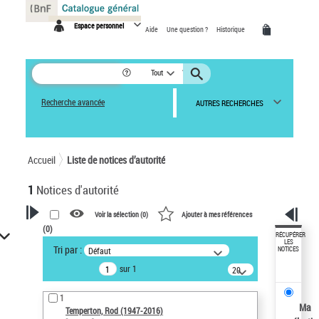
Panneau de gestion des cookies
Espace personnel
Aide
Une question ?
Historique
Tout
Recherche avancée
AUTRES RECHERCHES
Accueil
Liste de notices d’autorité
1
Notices d'autorité
Voir la sélection (
0
)
Ajouter à mes références
(
0
)
VOTRE RECHERCHE
RÉCUPÉRER
LES
Tri par :
Défaut
NOTICES
Recherche avancée dans les
sur 1
notices d’autorité
20
résultats/page
Œuvres liées à l'auteur :
1
Temperton, Rod (1947-2016)
Ma
Temperton, Rod (1947-2016)