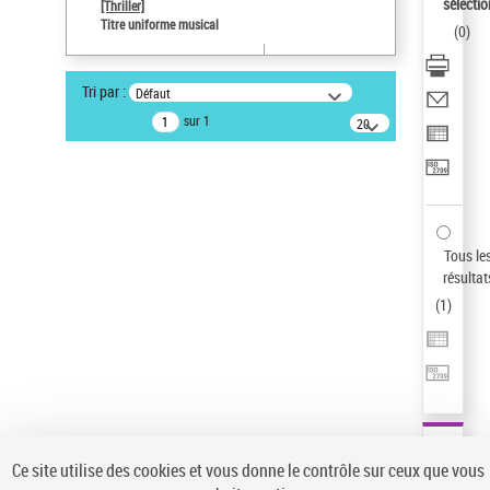
sélectio
[Thriller]
Auteur d’œuvre
Titre uniforme musical
(
0
)
Temperton, Rod (1947-2016)
Pays
Tri par :
Défaut
ne s'applique pas
sur 1
20
résultats/page
Type de notice d'autorité
Titre uniforme musical
Sauvegarder votre recherche
AFFINER
Tous le
Type de notice d'autorité
résultat
(
1
)
Œuvre
(1)
Titre uniforme musical
(1)
Statut de la notice d’autorité
Pays
Auteur d’œuvre
Ce site utilise des cookies et vous donne le contrôle sur ceux que vous