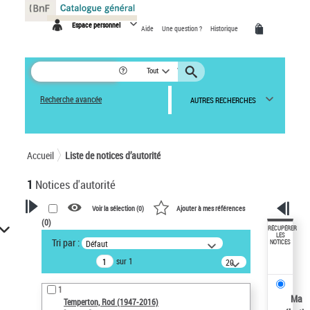
Panneau de gestion des cookies
Espace personnel
Aide
Une question ?
Historique
Tout
Recherche avancée
AUTRES RECHERCHES
Accueil
Liste de notices d’autorité
1
Notices d'autorité
Voir la sélection (
0
)
Ajouter à mes références
(
0
)
VOTRE RECHERCHE
RÉCUPÉRER
LES
Tri par :
Défaut
NOTICES
Recherche avancée dans les
sur 1
notices d’autorité
20
résultats/page
Œuvres liées à l'auteur :
1
Temperton, Rod (1947-2016)
Ma
Temperton, Rod (1947-2016)