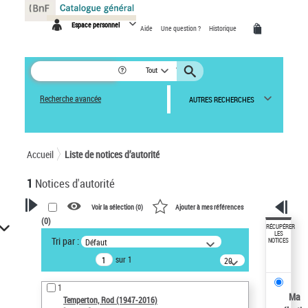
Panneau de gestion des cookies
Espace personnel
Aide
Une question ?
Historique
Tout
Recherche avancée
AUTRES RECHERCHES
Accueil
Liste de notices d’autorité
1
Notices d'autorité
Voir la sélection (
0
)
Ajouter à mes références
(
0
)
VOTRE RECHERCHE
RÉCUPÉRER
LES
Tri par :
Défaut
NOTICES
Recherche avancée dans les
sur 1
notices d’autorité
20
résultats/page
Œuvres liées à l'auteur :
1
Temperton, Rod (1947-2016)
Ma
Temperton, Rod (1947-2016)