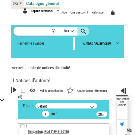
Panneau de gestion des cookies
Espace personnel
Aide
Une question ?
Historique
Tout
Recherche avancée
AUTRES RECHERCHES
Accueil
Liste de notices d’autorité
1
Notices d'autorité
Voir la sélection (
0
)
Ajouter à mes références
(
0
)
VOTRE RECHERCHE
RÉCUPÉRER
LES
Tri par :
Défaut
NOTICES
Recherche avancée dans les
sur 1
notices d’autorité
20
résultats/page
Œuvres liées à l'auteur :
1
Temperton, Rod (1947-2016)
Ma
Temperton, Rod (1947-2016)