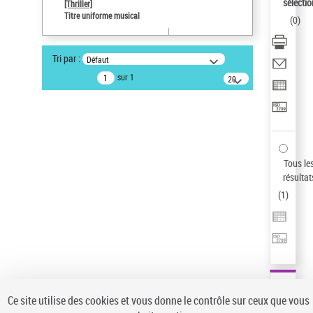
sélectio
[Thriller]
Auteur d’œuvre
Titre uniforme musical
(
0
)
Temperton, Rod (1947-2016)
Type de notice d'autorité
Tri par :
Défaut
Titre uniforme musical
sur 1
20
résultats/page
Statut de la notice d’autorité
Notice élémentaire
Sauvegarder votre recherche
AFFINER
Tous le
Type de notice d'autorité
résultat
(
1
)
Œuvre
(1)
Titre uniforme musical
(1)
Statut de la notice d’autorité
Pays
Auteur d’œuvre
Ce site utilise des cookies et vous donne le contrôle sur ceux que vous