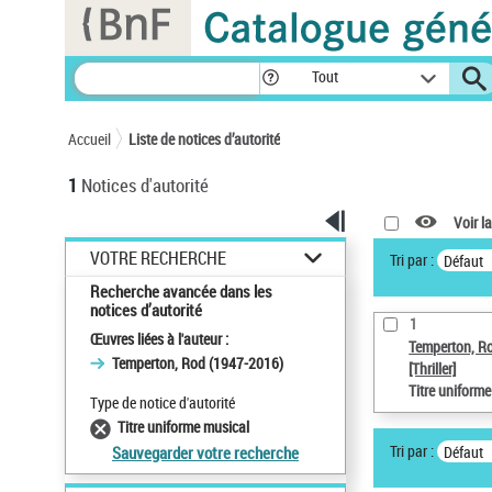
Panneau de gestion des cookies
Tout
Accueil
Liste de notices d’autorité
1
Notices d'autorité
Voir la
VOTRE RECHERCHE
Tri par :
Défaut
Recherche avancée dans les
notices d’autorité
1
Œuvres liées à l'auteur :
Temperton, R
Temperton, Rod (1947-2016)
[Thriller]
Titre uniform
Type de notice d'autorité
Titre uniforme musical
Tri par :
Défaut
Sauvegarder votre recherche