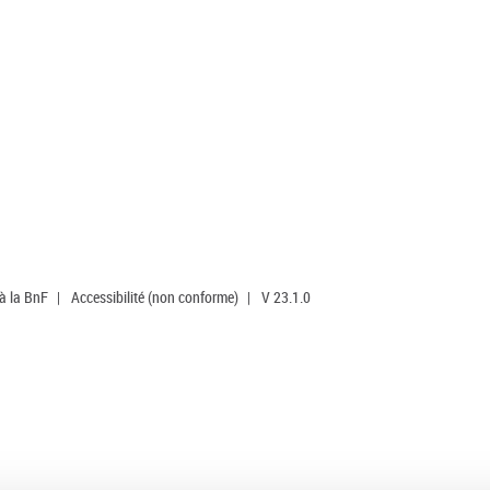
 à la BnF
|
Accessibilité (non conforme)
|
V 23.1.0