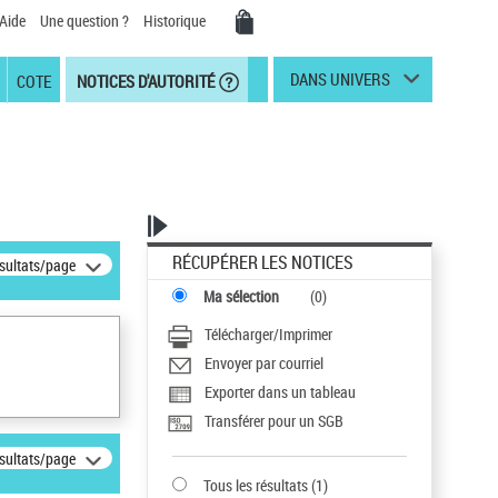
Aide
Une question ?
Historique
DANS UNIVERS
COTE
NOTICES D'AUTORITÉ
RÉCUPÉRER LES NOTICES
ésultats/page
Ma sélection
(
0
)
Télécharger/Imprimer
Envoyer par courriel
Exporter dans un tableau
Transférer pour un SGB
ésultats/page
Tous les résultats
(
1
)