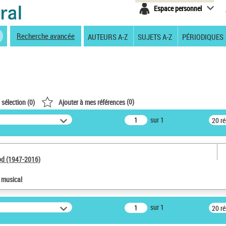
Espace personnel
Recherche avancée
AUTEURS A-Z
SUJETS A-Z
PÉRIODIQUES
(
0
)
 sélection (
0
)
Ajouter à mes références
sur 1
20 r
od (1947-2016)
e musical
sur 1
20 r