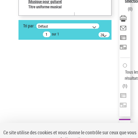
sélectio
[Musique pour guitare]
Type de notice d'autorité
Titre uniforme musical
(
0
)
Titre uniforme musical
Pays
Tri par :
Défaut
ne s'applique pas
sur 1
20
Sauvegarder votre recherche
résultats/page
AFFINER
Type de notice d'autorité
Œuvre
(1)
Tous le
Titre uniforme musical
(1)
résultat
(
1
)
Statut de la notice d’autorité
Pays
Auteur d’œuvre
Ce site utilise des cookies et vous donne le contrôle sur ceux que vous