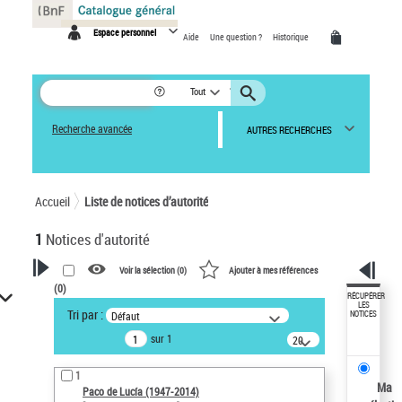
Panneau de gestion des cookies
Espace personnel
Aide
Une question ?
Historique
Tout
Recherche avancée
AUTRES RECHERCHES
Accueil
Liste de notices d’autorité
1
Notices d'autorité
Voir la sélection (
0
)
Ajouter à mes références
(
0
)
VOTRE RECHERCHE
RÉCUPÉRER
LES
Tri par :
Défaut
NOTICES
Recherche avancée dans les
sur 1
notices d’autorité
20
résultats/page
Œuvres liées à l'auteur :
1
Paco de Lucía (1947-2014)
Ma
Paco de Lucía (1947-2014)