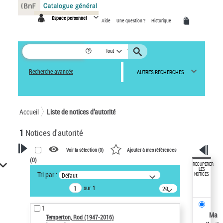
Panneau de gestion des cookies
Espace personnel
Aide
Une question ?
Historique
Tout
Recherche avancée
AUTRES RECHERCHES
Accueil
Liste de notices d’autorité
1
Notices d'autorité
Voir la sélection (
0
)
Ajouter à mes références
(
0
)
VOTRE RECHERCHE
RÉCUPÉRER
LES
Tri par :
Défaut
NOTICES
Recherche avancée dans les
sur 1
notices d’autorité
20
résultats/page
Œuvres liées à l'auteur :
1
Temperton, Rod (1947-2016)
Ma
Temperton, Rod (1947-2016)