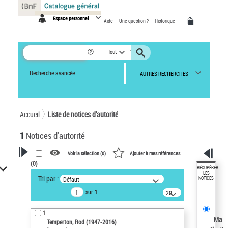
Panneau de gestion des cookies
Espace personnel
Aide
Une question ?
Historique
Tout
Recherche avancée
AUTRES RECHERCHES
Accueil
Liste de notices d’autorité
1
Notices d'autorité
Voir la sélection (
0
)
Ajouter à mes références
(
0
)
VOTRE RECHERCHE
RÉCUPÉRER
LES
Tri par :
Défaut
NOTICES
Recherche avancée dans les
sur 1
notices d’autorité
20
résultats/page
Œuvres liées à l'auteur :
1
Temperton, Rod (1947-2016)
Ma
Temperton, Rod (1947-2016)