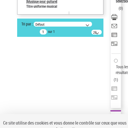
sélectio
[Musique pour guitare]
Auteur d’œuvre
Titre uniforme musical
(
0
)
Paco de Lucía (1947-2014)
Type de notice d'autorité
Tri par :
Défaut
Titre uniforme musical
sur 1
20
résultats/page
Pays
ne s'applique pas
Sauvegarder votre recherche
AFFINER
Tous le
Type de notice d'autorité
résultat
(
1
)
Œuvre
(1)
Titre uniforme musical
(1)
Statut de la notice d’autorité
Pays
Auteur d’œuvre
Ce site utilise des cookies et vous donne le contrôle sur ceux que vous