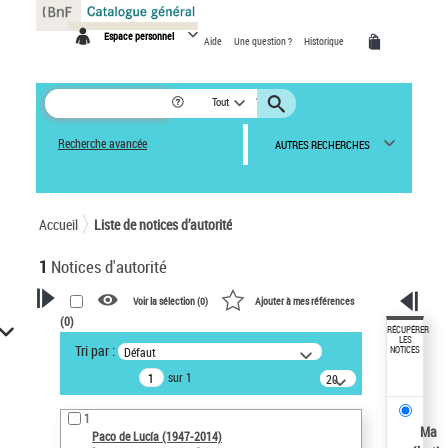
Panneau de gestion des cookies
Espace personnel
Aide
Une question ?
Historique
Tout
Recherche avancée
AUTRES RECHERCHES
Accueil
Liste de notices d’autorité
1
Notices d'autorité
Voir la sélection (
0
)
Ajouter à mes références
(
0
)
VOTRE RECHERCHE
RÉCUPÉRER
LES
Tri par :
Défaut
NOTICES
Recherche avancée dans les
sur 1
notices d’autorité
20
résultats/page
Œuvres liées à l'auteur :
1
Paco de Lucía (1947-2014)
Ma
Paco de Lucía (1947-2014)