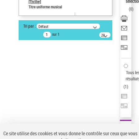
sélectio
[Thriller]
Type de notice d'autorité
Titre uniforme musical
(
0
)
Œuvre
Sauvegarder votre recherche
Tri par :
Défaut
AFFINER
sur 1
20
résultats/page
Type de notice d'autorité
Œuvre
(1)
Titre uniforme musical
(1)
Statut de la notice d’autorité
Tous le
résultat
Pays
(
1
)
Auteur d’œuvre
Ce site utilise des cookies et vous donne le contrôle sur ceux que vous