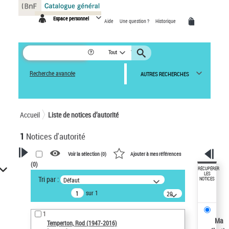
Panneau de gestion des cookies
Espace personnel
Aide
Une question ?
Historique
Tout
Recherche avancée
AUTRES RECHERCHES
Accueil
Liste de notices d’autorité
1
Notices d'autorité
Voir la sélection (
0
)
Ajouter à mes références
(
0
)
VOTRE RECHERCHE
RÉCUPÉRER
LES
Tri par :
Défaut
NOTICES
Recherche avancée dans les
sur 1
notices d’autorité
20
résultats/page
Œuvres liées à l'auteur :
1
Temperton, Rod (1947-2016)
Ma
Temperton, Rod (1947-2016)