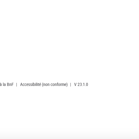
 à la BnF
|
Accessibilité (non conforme)
|
V 23.1.0