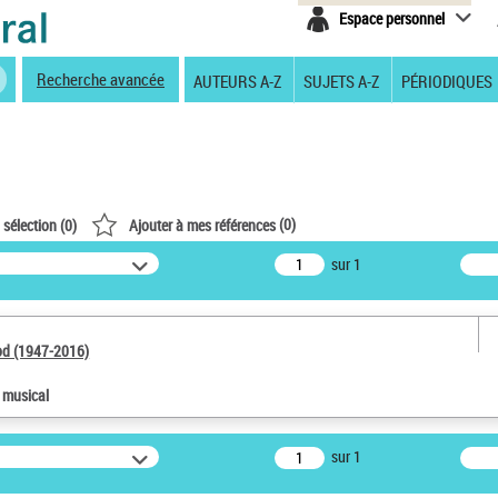
Espace personnel
Recherche avancée
AUTEURS A-Z
SUJETS A-Z
PÉRIODIQUES
(
0
)
 sélection (
0
)
Ajouter à mes références
sur 1
od (1947-2016)
e musical
sur 1