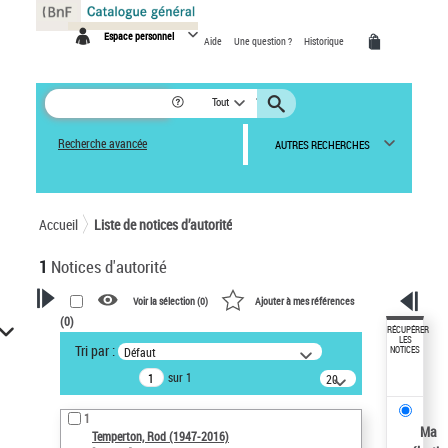
Panneau de gestion des cookies
Espace personnel
Aide
Une question ?
Historique
Tout
Recherche avancée
AUTRES RECHERCHES
Accueil
Liste de notices d’autorité
1
Notices d'autorité
Voir la sélection (
0
)
Ajouter à mes références
(
0
)
VOTRE RECHERCHE
RÉCUPÉRER
LES
Tri par :
Défaut
NOTICES
Recherche avancée dans les
sur 1
notices d’autorité
20
résultats/page
Œuvres liées à l'auteur :
1
Temperton, Rod (1947-2016)
Ma
Temperton, Rod (1947-2016)