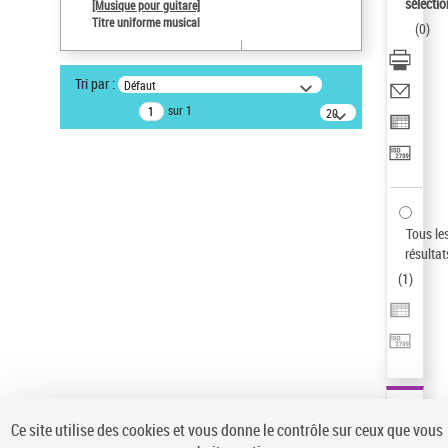
sélectio
[Musique pour guitare]
Type de notice d'autorité
Titre uniforme musical
(
0
)
Œuvre
Statut de la notice d’autorité
Tri par :
Défaut
Notice élémentaire
sur 1
20
Sauvegarder votre recherche
résultats/page
AFFINER
Type de notice d'autorité
Œuvre
(1)
Tous le
Titre uniforme musical
(1)
résultat
(
1
)
Statut de la notice d’autorité
Pays
Auteur d’œuvre
Ce site utilise des cookies et vous donne le contrôle sur ceux que vous