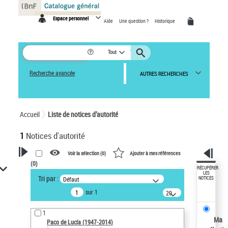
Panneau de gestion des cookies
Espace personnel
Aide
Une question ?
Historique
Tout
Recherche avancée
AUTRES RECHERCHES
Accueil
Liste de notices d’autorité
1
Notices d'autorité
Voir la sélection (
0
)
Ajouter à mes références
(
0
)
VOTRE RECHERCHE
RÉCUPÉRER
LES
Tri par :
Défaut
NOTICES
Recherche avancée dans les
sur 1
notices d’autorité
20
résultats/page
Œuvres liées à l'auteur :
1
Paco de Lucía (1947-2014)
Ma
Paco de Lucía (1947-2014)