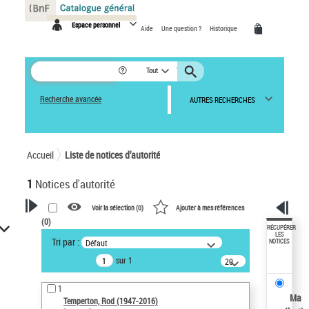
Panneau de gestion des cookies
Espace personnel
Aide
Une question ?
Historique
Tout
Recherche avancée
AUTRES RECHERCHES
Accueil
Liste de notices d’autorité
1
Notices d'autorité
Voir la sélection (
0
)
Ajouter à mes références
(
0
)
VOTRE RECHERCHE
RÉCUPÉRER
LES
Tri par :
Défaut
NOTICES
Recherche avancée dans les
sur 1
notices d’autorité
20
résultats/page
Œuvres liées à l'auteur :
1
Temperton, Rod (1947-2016)
Ma
Temperton, Rod (1947-2016)