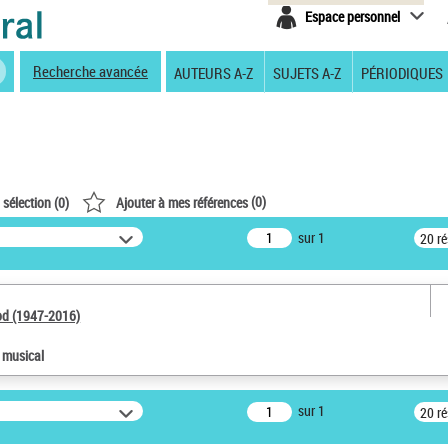
Espace personnel
Recherche avancée
AUTEURS A-Z
SUJETS A-Z
PÉRIODIQUES
(
0
)
 sélection (
0
)
Ajouter à mes références
sur 1
20 r
od (1947-2016)
e musical
sur 1
20 r