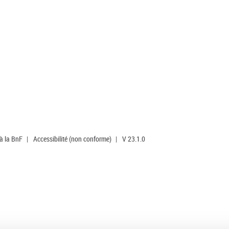
 à la BnF
|
Accessibilité (non conforme)
|
V 23.1.0