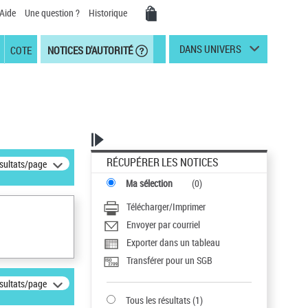
Aide
Une question ?
Historique
DANS UNIVERS
COTE
NOTICES D'AUTORITÉ
RÉCUPÉRER LES NOTICES
ésultats/page
Ma sélection
(
0
)
Télécharger/Imprimer
Envoyer par courriel
Exporter dans un tableau
Transférer pour un SGB
ésultats/page
Tous les résultats
(
1
)