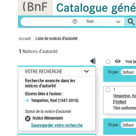
Panneau de gestion des cookies
Tout
Accueil
Liste de notices d’autorité
1
Notices d'autorité
Voir la
VOTRE RECHERCHE
Tri par :
Défaut
Recherche avancée dans les
notices d’autorité
1
Œuvres liées à l'auteur :
Temperton, R
Temperton, Rod (1947-2016)
[Thriller]
Titre uniform
Statut de la notice d’autorité
Notice élémentaire
Tri par :
Défaut
Sauvegarder votre recherche