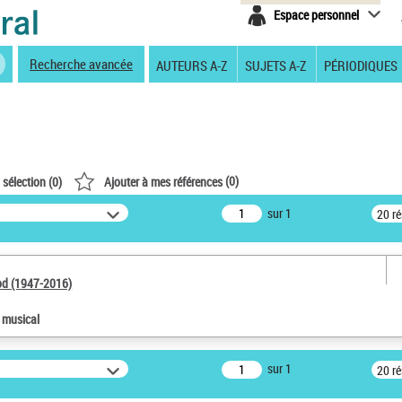
Espace personnel
Recherche avancée
AUTEURS A-Z
SUJETS A-Z
PÉRIODIQUES
(
0
)
 sélection (
0
)
Ajouter à mes références
sur 1
20 r
od (1947-2016)
e musical
sur 1
20 r