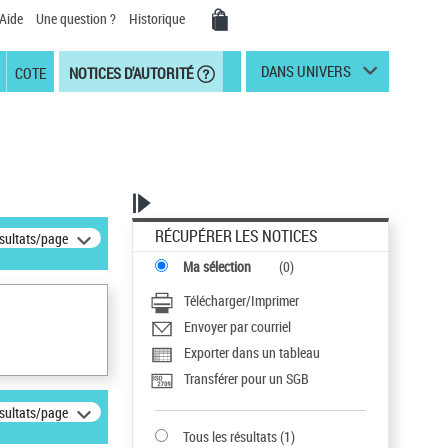
Aide
Une question ?
Historique
DANS UNIVERS
COTE
NOTICES D'AUTORITÉ
RÉCUPÉRER LES NOTICES
ésultats/page
Ma sélection
(
0
)
Télécharger/Imprimer
Envoyer par courriel
Exporter dans un tableau
Transférer pour un SGB
ésultats/page
Tous les résultats
(
1
)