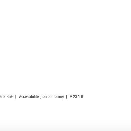
 à la BnF
|
Accessibilité (non conforme)
|
V 23.1.0