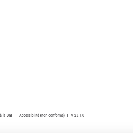
 à la BnF
|
Accessibilité (non conforme)
|
V 23.1.0