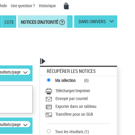
Aide
Une question ?
Historique
DANS UNIVERS
COTE
NOTICES D'AUTORITÉ
RÉCUPÉRER LES NOTICES
ésultats/page
Ma sélection
(
0
)
Télécharger/Imprimer
Envoyer par courriel
Exporter dans un tableau
Transférer pour un SGB
ésultats/page
Tous les résultats
(
1
)