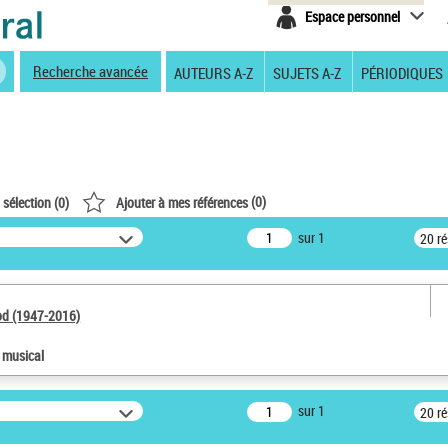
Espace personnel
Recherche avancée
AUTEURS A-Z
SUJETS A-Z
PÉRIODIQUES
(
0
)
 sélection (
0
)
Ajouter à mes références
sur 1
20 r
od (1947-2016)
e musical
sur 1
20 r