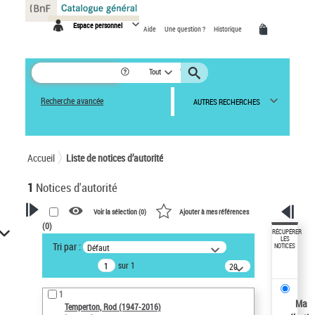
Panneau de gestion des cookies
Espace personnel
Aide
Une question ?
Historique
Tout
Recherche avancée
AUTRES RECHERCHES
Accueil
Liste de notices d’autorité
1
Notices d'autorité
Voir la sélection (
0
)
Ajouter à mes références
(
0
)
VOTRE RECHERCHE
RÉCUPÉRER
LES
Tri par :
Défaut
NOTICES
Recherche avancée dans les
sur 1
notices d’autorité
20
résultats/page
Œuvres liées à l'auteur :
1
Temperton, Rod (1947-2016)
Ma
Temperton, Rod (1947-2016)