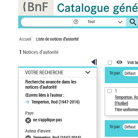
Panneau de gestion des cookies
Tout
Accueil
Liste de notices d’autorité
1
Notices d'autorité
Voir la
VOTRE RECHERCHE
Tri par :
Défaut
Recherche avancée dans les
notices d’autorité
1
Œuvres liées à l'auteur :
Temperton, R
Temperton, Rod (1947-2016)
[Thriller]
Titre uniform
Pays
ne s'applique pas
Tri par :
Défaut
Auteur d’œuvre
Temperton, Rod (1947-2016)