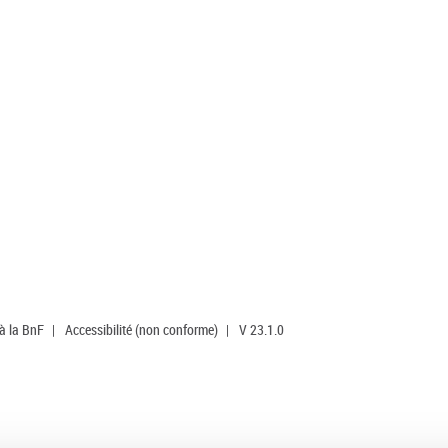
 à la BnF
|
Accessibilité (non conforme)
|
V 23.1.0