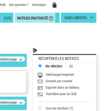
Aide
Une question ?
Historique
DANS UNIVERS
COTE
NOTICES D'AUTORITÉ
RÉCUPÉRER LES NOTICES
ésultats/page
Ma sélection
(
0
)
Télécharger/Imprimer
Envoyer par courriel
Exporter dans un tableau
Transférer pour un SGB
ésultats/page
Tous les résultats
(
1
)