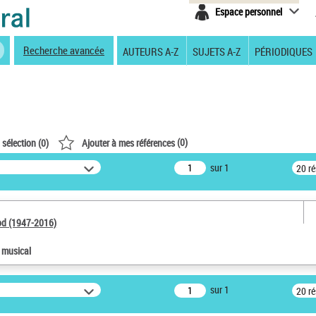
Espace personnel
Recherche avancée
AUTEURS A-Z
SUJETS A-Z
PÉRIODIQUES
(
0
)
 sélection (
0
)
Ajouter à mes références
sur 1
20 r
od (1947-2016)
e musical
sur 1
20 r