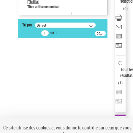
sélectio
[Thriller]
Pays
Titre uniforme musical
(
0
)
ne s'applique pas
Type de notice d'autorité
Tri par :
Défaut
Œuvre
sur 1
20
résultats/page
Statut de la notice d’autorité
Notice élémentaire
Sauvegarder votre recherche
AFFINER
Tous le
Type de notice d'autorité
résultat
(
1
)
Œuvre
(1)
Titre uniforme musical
(1)
Statut de la notice d’autorité
Pays
Auteur d’œuvre
Ce site utilise des cookies et vous donne le contrôle sur ceux que vous