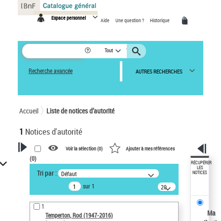
Panneau de gestion des cookies
Espace personnel
Aide
Une question ?
Historique
Tout
Recherche avancée
AUTRES RECHERCHES
Accueil
Liste de notices d’autorité
1
Notices d'autorité
Voir la sélection (
0
)
Ajouter à mes références
(
0
)
VOTRE RECHERCHE
RÉCUPÉRER
LES
Tri par :
Défaut
NOTICES
Recherche avancée dans les
sur 1
notices d’autorité
20
résultats/page
Œuvres liées à l'auteur :
1
Temperton, Rod (1947-2016)
Ma
Temperton, Rod (1947-2016)