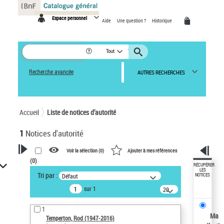
Panneau de gestion des cookies
Espace personnel
Aide
Une question ?
Historique
Tout
Recherche avancée
AUTRES RECHERCHES
Accueil
Liste de notices d’autorité
1
Notices d'autorité
Voir la sélection (
0
)
Ajouter à mes références
(
0
)
VOTRE RECHERCHE
RÉCUPÉRER
LES
Tri par :
Défaut
NOTICES
Recherche avancée dans les
sur 1
notices d’autorité
20
résultats/page
Œuvres liées à l'auteur :
1
Temperton, Rod (1947-2016)
Ma
Temperton, Rod (1947-2016)