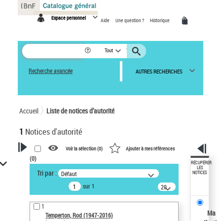
Panneau de gestion des cookies
Espace personnel
Aide
Une question ?
Historique
Tout
Recherche avancée
AUTRES RECHERCHES
Accueil
Liste de notices d’autorité
1
Notices d'autorité
Voir la sélection (
0
)
Ajouter à mes références
(
0
)
VOTRE RECHERCHE
RÉCUPÉRER
LES
Tri par :
Défaut
NOTICES
Recherche avancée dans les
sur 1
notices d’autorité
20
résultats/page
Œuvres liées à l'auteur :
1
Temperton, Rod (1947-2016)
Ma
Temperton, Rod (1947-2016)