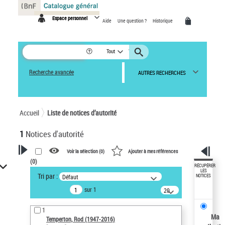
Panneau de gestion des cookies
Espace personnel
Aide
Une question ?
Historique
Tout
Recherche avancée
AUTRES RECHERCHES
Accueil
Liste de notices d’autorité
1
Notices d'autorité
Voir la sélection (
0
)
Ajouter à mes références
(
0
)
VOTRE RECHERCHE
RÉCUPÉRER
LES
Tri par :
Défaut
NOTICES
Recherche avancée dans les
sur 1
notices d’autorité
20
résultats/page
Œuvres liées à l'auteur :
1
Temperton, Rod (1947-2016)
Ma
Temperton, Rod (1947-2016)