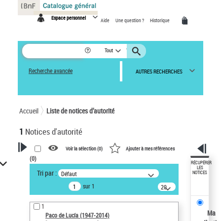
Panneau de gestion des cookies
Espace personnel
Aide
Une question ?
Historique
Tout
Recherche avancée
AUTRES RECHERCHES
Accueil
Liste de notices d’autorité
1
Notices d'autorité
Voir la sélection (
0
)
Ajouter à mes références
(
0
)
VOTRE RECHERCHE
RÉCUPÉRER
LES
Tri par :
Défaut
NOTICES
Recherche avancée dans les
sur 1
notices d’autorité
20
résultats/page
Œuvres liées à l'auteur :
1
Paco de Lucía (1947-2014)
Ma
Paco de Lucía (1947-2014)