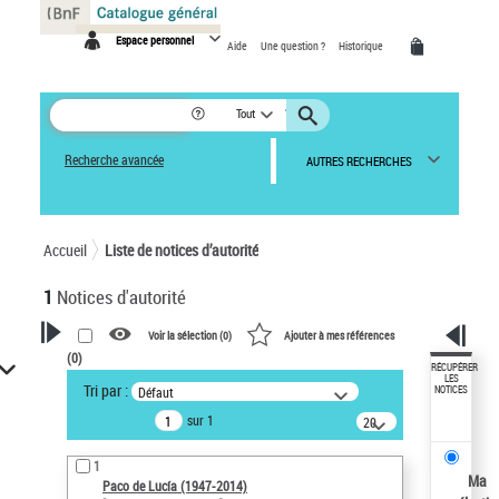
Panneau de gestion des cookies
Espace personnel
Aide
Une question ?
Historique
Tout
Recherche avancée
AUTRES RECHERCHES
Accueil
Liste de notices d’autorité
1
Notices d'autorité
Voir la sélection (
0
)
Ajouter à mes références
(
0
)
VOTRE RECHERCHE
RÉCUPÉRER
LES
Tri par :
Défaut
NOTICES
Recherche avancée dans les
sur 1
notices d’autorité
20
résultats/page
Œuvres liées à l'auteur :
1
Paco de Lucía (1947-2014)
Ma
Paco de Lucía (1947-2014)