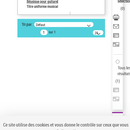
sélectio
[Musique pour guitare]
Statut de la notice d’autorité
Titre uniforme musical
(
0
)
Notice élémentaire
Sauvegarder votre recherche
Tri par :
Défaut
AFFINER
sur 1
20
résultats/page
Type de notice d'autorité
Œuvre
(1)
Titre uniforme musical
(1)
Statut de la notice d’autorité
Tous le
résultat
Pays
(
1
)
Auteur d’œuvre
Ce site utilise des cookies et vous donne le contrôle sur ceux que vous