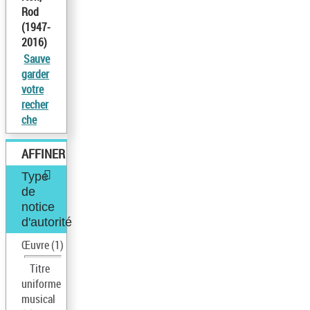
Rod
(1947-
2016)
Sauve
garder
votre
recher
che
AFFINER
Type
de
notice
d'autorité
Œuvre
(1)
Titre
uniforme
musical