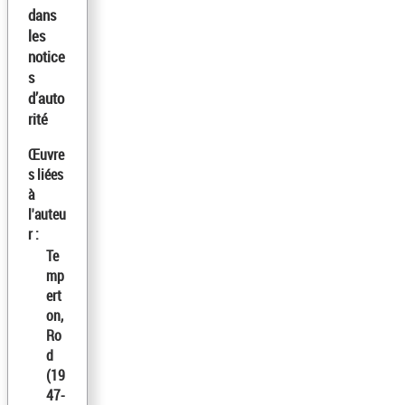
dans
les
notice
s
d’auto
rité
Œuvre
s liées
à
l'auteu
r :
Te
mp
ert
on,
Ro
d
(19
47-