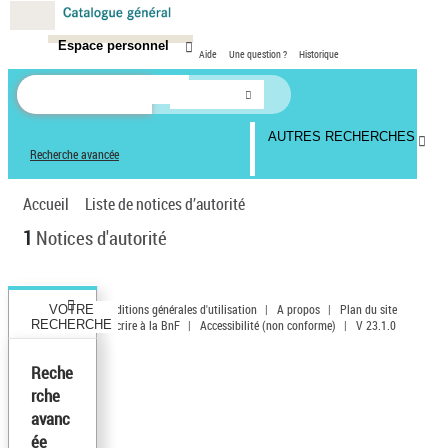
Espace personnel
Aide
Une question ?
Historique
AUTRES RECHERCHES
Recherche avancée
Accueil
Liste de notices d’autorité
1
Notices d'autorité
Conditions générales d'utilisation
|
A propos
|
Plan du site
VOTRE
RECHERCHE
|
Écrire à la BnF
|
Accessibilité (non conforme)
|
V 23.1.0
Reche
rche
avanc
ée