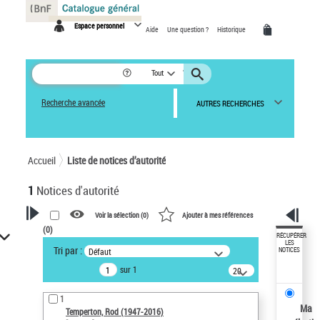
Panneau de gestion des cookies
Espace personnel
Aide
Une question ?
Historique
Tout
Recherche avancée
AUTRES RECHERCHES
Accueil
Liste de notices d’autorité
1
Notices d'autorité
Voir la sélection (
0
)
Ajouter à mes références
(
0
)
VOTRE RECHERCHE
RÉCUPÉRER
LES
Tri par :
Défaut
NOTICES
Recherche avancée dans les
sur 1
notices d’autorité
20
résultats/page
Œuvres liées à l'auteur :
1
Temperton, Rod (1947-2016)
Ma
Temperton, Rod (1947-2016)