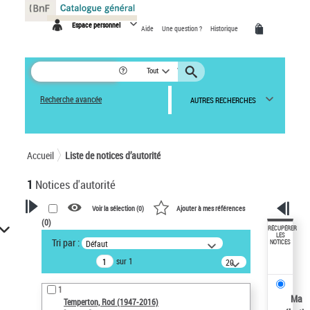
Panneau de gestion des cookies
Espace personnel
Aide
Une question ?
Historique
Tout
Recherche avancée
AUTRES RECHERCHES
Accueil
Liste de notices d’autorité
1
Notices d'autorité
Voir la sélection (
0
)
Ajouter à mes références
(
0
)
VOTRE RECHERCHE
RÉCUPÉRER
LES
Tri par :
Défaut
NOTICES
Recherche avancée dans les
sur 1
notices d’autorité
20
résultats/page
Œuvres liées à l'auteur :
1
Temperton, Rod (1947-2016)
Ma
Temperton, Rod (1947-2016)