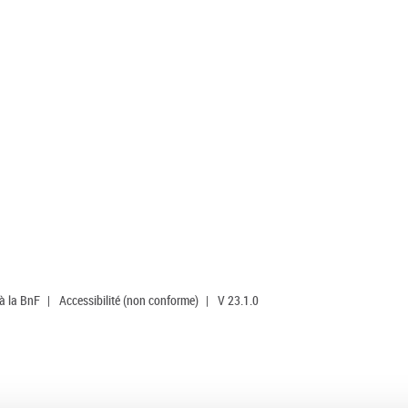
 à la BnF
|
Accessibilité (non conforme)
|
V 23.1.0