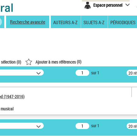
Espace personnel
Recherche avancée
AUTEURS A-Z
SUJETS A-Z
PÉRIODIQUES
(
0
)
 sélection (
0
)
Ajouter à mes références
sur 1
20 r
od (1947-2016)
e musical
sur 1
20 r