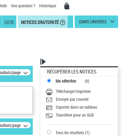
Aide
Une question ?
Historique
DANS UNIVERS
COTE
NOTICES D'AUTORITÉ
RÉCUPÉRER LES NOTICES
ésultats/page
Ma sélection
(
0
)
Télécharger/Imprimer
Envoyer par courriel
Exporter dans un tableau
Transférer pour un SGB
ésultats/page
Tous les résultats
(
1
)