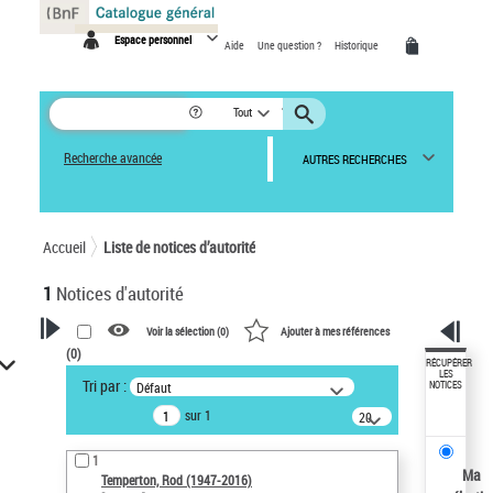
Panneau de gestion des cookies
Espace personnel
Aide
Une question ?
Historique
Tout
Recherche avancée
AUTRES RECHERCHES
Accueil
Liste de notices d’autorité
1
Notices d'autorité
Voir la sélection (
0
)
Ajouter à mes références
(
0
)
VOTRE RECHERCHE
RÉCUPÉRER
LES
Tri par :
Défaut
NOTICES
Recherche avancée dans les
sur 1
notices d’autorité
20
résultats/page
Œuvres liées à l'auteur :
1
Temperton, Rod (1947-2016)
Ma
Temperton, Rod (1947-2016)