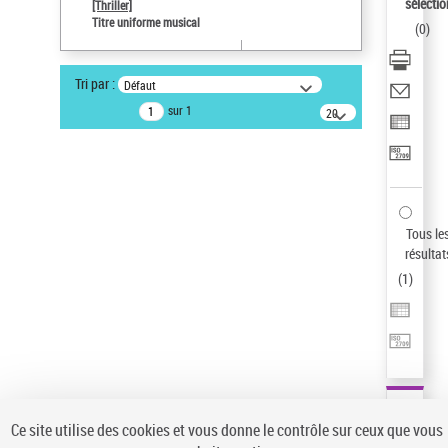
Sauvegarder votre recherche
sélectio
[Thriller]
Titre uniforme musical
(
0
)
AFFINER
Type de notice d'autorité
Tri par :
Défaut
Œuvre
(1)
sur 1
20
résultats/page
Titre uniforme musical
(1)
Statut de la notice d’autorité
Pays
Auteur d’œuvre
Tous le
résultat
(
1
)
Ce site utilise des cookies et vous donne le contrôle sur ceux que vous