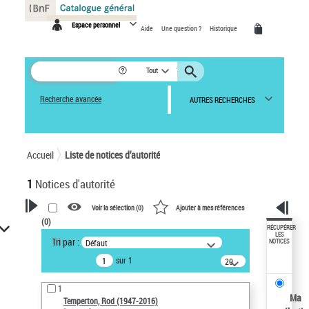
Panneau de gestion des cookies
Espace personnel
Aide
Une question ?
Historique
Tout
Recherche avancée
AUTRES RECHERCHES
Accueil
Liste de notices d’autorité
1
Notices d'autorité
Voir la sélection (
0
)
Ajouter à mes références
(
0
)
VOTRE RECHERCHE
RÉCUPÉRER
LES
Tri par :
Défaut
NOTICES
Recherche avancée dans les
sur 1
notices d’autorité
20
résultats/page
Œuvres liées à l'auteur :
1
Temperton, Rod (1947-2016)
Ma
Temperton, Rod (1947-2016)