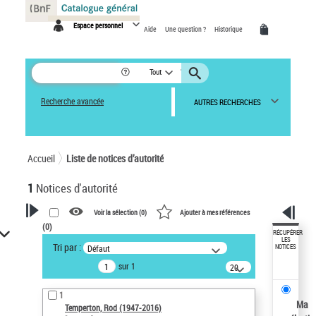
Panneau de gestion des cookies
Espace personnel
Aide
Une question ?
Historique
Tout
Recherche avancée
AUTRES RECHERCHES
Accueil
Liste de notices d’autorité
1
Notices d'autorité
Voir la sélection (
0
)
Ajouter à mes références
(
0
)
VOTRE RECHERCHE
RÉCUPÉRER
LES
Tri par :
Défaut
NOTICES
Recherche avancée dans les
sur 1
notices d’autorité
20
résultats/page
Œuvres liées à l'auteur :
1
Temperton, Rod (1947-2016)
Ma
Temperton, Rod (1947-2016)