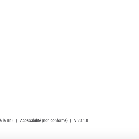
 à la BnF
|
Accessibilité (non conforme)
|
V 23.1.0