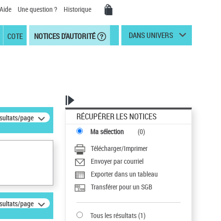
Aide
Une question ?
Historique
DANS UNIVERS
COTE
NOTICES D'AUTORITÉ
RÉCUPÉRER LES NOTICES
ésultats/page
Ma sélection
(
0
)
Télécharger/Imprimer
Envoyer par courriel
Exporter dans un tableau
Transférer pour un SGB
ésultats/page
Tous les résultats
(
1
)