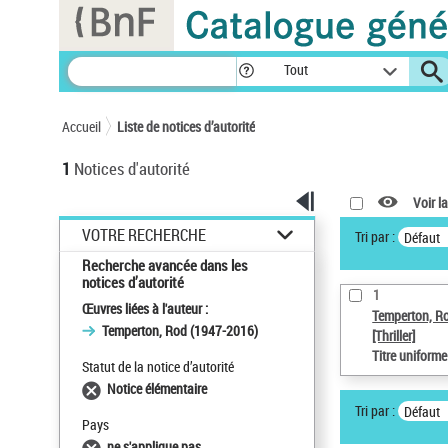
Panneau de gestion des cookies
Tout
Accueil
Liste de notices d’autorité
1
Notices d'autorité
Voir la
VOTRE RECHERCHE
Tri par :
Défaut
Recherche avancée dans les
notices d’autorité
1
Œuvres liées à l'auteur :
Temperton, R
Temperton, Rod (1947-2016)
[Thriller]
Titre uniform
Statut de la notice d’autorité
Notice élémentaire
Tri par :
Défaut
Pays
ne s'applique pas