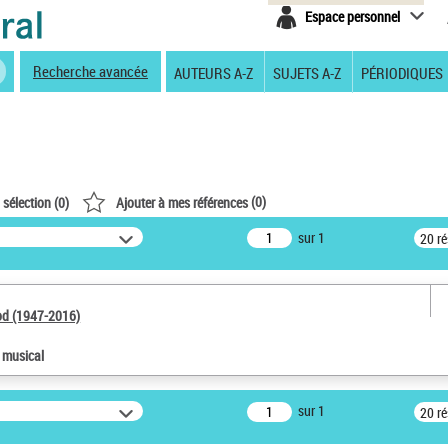
Espace personnel
Recherche avancée
AUTEURS A-Z
SUJETS A-Z
PÉRIODIQUES
(
0
)
 sélection (
0
)
Ajouter à mes références
sur 1
20 r
od (1947-2016)
e musical
sur 1
20 r