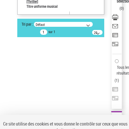
sélectio
[Thriller]
Pays
Titre uniforme musical
(
0
)
ne s'applique pas
Sauvegarder votre recherche
Tri par :
Défaut
AFFINER
sur 1
20
résultats/page
Type de notice d'autorité
Œuvre
(1)
Titre uniforme musical
(1)
Statut de la notice d’autorité
Tous le
résultat
Pays
(
1
)
Auteur d’œuvre
Ce site utilise des cookies et vous donne le contrôle sur ceux que vous