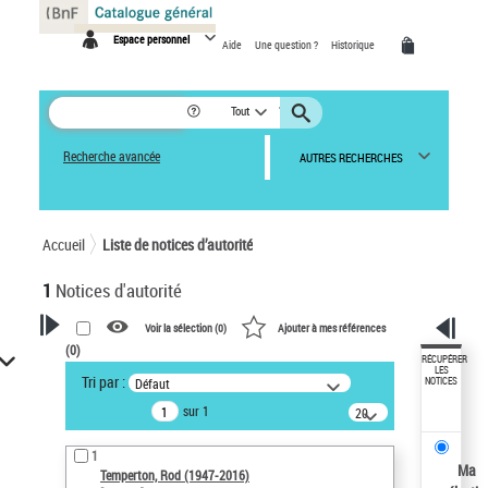
Panneau de gestion des cookies
Espace personnel
Aide
Une question ?
Historique
Tout
Recherche avancée
AUTRES RECHERCHES
Accueil
Liste de notices d’autorité
1
Notices d'autorité
Voir la sélection (
0
)
Ajouter à mes références
(
0
)
VOTRE RECHERCHE
RÉCUPÉRER
LES
Tri par :
Défaut
NOTICES
Recherche avancée dans les
sur 1
notices d’autorité
20
résultats/page
Œuvres liées à l'auteur :
1
Temperton, Rod (1947-2016)
Ma
Temperton, Rod (1947-2016)