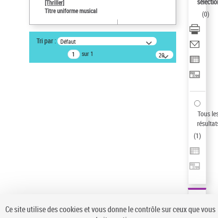
sélectio
[Thriller]
Auteur d’œuvre
Titre uniforme musical
(
0
)
Temperton, Rod (1947-2016)
Statut de la notice d’autorité
Tri par :
Défaut
Notice élémentaire
sur 1
20
résultats/page
Type de notice d'autorité
Œuvre
Sauvegarder votre recherche
AFFINER
Tous le
Type de notice d'autorité
résultat
(
1
)
Œuvre
(1)
Titre uniforme musical
(1)
Statut de la notice d’autorité
Pays
Auteur d’œuvre
Ce site utilise des cookies et vous donne le contrôle sur ceux que vous