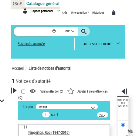
Panneau de gestion des cookies
Espace personnel
Aide
Une question ?
Historique
Tout
Recherche avancée
AUTRES RECHERCHES
Accueil
Liste de notices d’autorité
1
Notices d'autorité
Voir la sélection (
0
)
Ajouter à mes références
(
0
)
VOTRE RECHERCHE
RÉCUPÉRER
LES
Tri par :
Défaut
NOTICES
Recherche avancée dans les
sur 1
notices d’autorité
20
résultats/page
Œuvres liées à l'auteur :
1
Temperton, Rod (1947-2016)
Ma
Temperton, Rod (1947-2016)