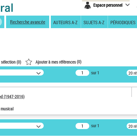
Espace personnel
Recherche avancée
AUTEURS A-Z
SUJETS A-Z
PÉRIODIQUES
(
0
)
 sélection (
0
)
Ajouter à mes références
sur 1
20 r
od (1947-2016)
e musical
sur 1
20 r