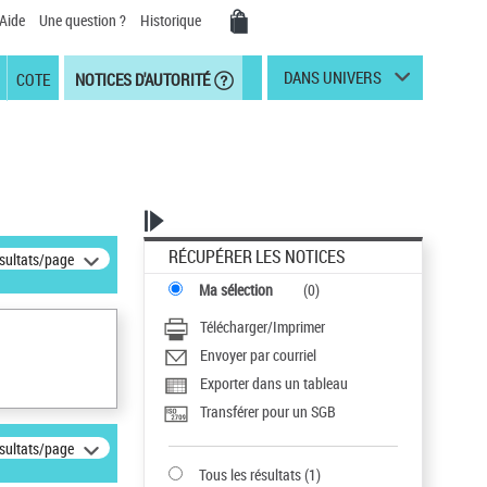
Aide
Une question ?
Historique
DANS UNIVERS
COTE
NOTICES D'AUTORITÉ
RÉCUPÉRER LES NOTICES
ésultats/page
Ma sélection
(
0
)
Télécharger/Imprimer
Envoyer par courriel
Exporter dans un tableau
Transférer pour un SGB
ésultats/page
Tous les résultats
(
1
)