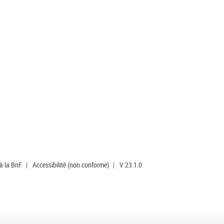
 à la BnF
|
Accessibilité (non conforme)
|
V 23.1.0